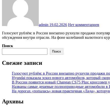
admin
19.02.2026
Нет комментариев
Голосуют рублём: в России внезапно рухнули продажи популярных кроссоверов Lixiang Ситуация на рынке автомобильной сегментации в России продолжает удивлять и вызывать активные
обсуждения внутри отрасли. На фоне колебаний валютного ку
Поиск
Поиск
Свежие записи
Голосуют рублём: в России внезапно рухнули продажи по
Hyundai показала эскиз нового автомобиля, который ско
В России появится новый Changan CS75 Plus: кроссовер
Названы самые дешевые полноприводные автомобили в Р
На дорогах «попалась» новая практичная «Лада», которую
Архивы