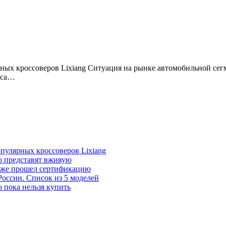
рса…
пулярных кроссоверов Lixiang
ро представят вживую
 уже прошел сертификацию
оссии. Список из 5 моделей
 пока нельзя купить