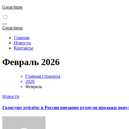
Перейти
Great-bmw
к
содержимому
Great-bmw
Главная
Новости
Контакты
Февраль 2026
Главная страница
2026
Февраль
Новости
Голосуют рублём: в России внезапно рухнули продажи попу