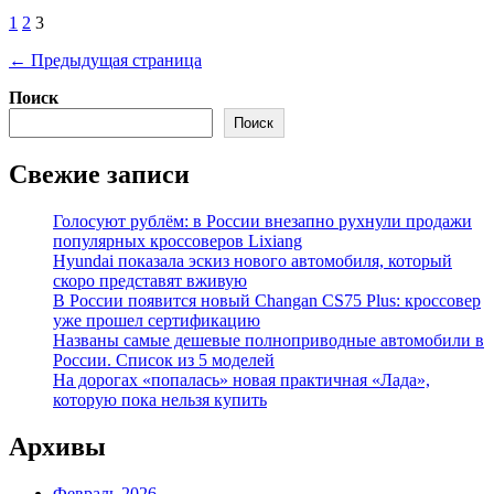
Пагинация
1
2
3
записей
← Предыдущая страница
Поиск
Поиск
Свежие записи
Голосуют рублём: в России внезапно рухнули продажи
популярных кроссоверов Lixiang
Hyundai показала эскиз нового автомобиля, который
скоро представят вживую
В России появится новый Changan CS75 Plus: кроссовер
уже прошел сертификацию
Названы самые дешевые полноприводные автомобили в
России. Список из 5 моделей
На дорогах «попалась» новая практичная «Лада»,
которую пока нельзя купить
Архивы
Февраль 2026